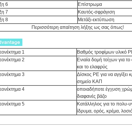
ξη 6
Επίστρωμα
ξη 7
Καυτός-σφράγιση
ξη 8
Μετάξι-εκτύπωση
Περισσότερη απαίτηση λήξης ως σας όπως!
εονέκτημα 1
Βαθμός τροφίμων υλικό 
εονέκτημα 2
Ενιαία δομή τοίχων για τ
και το ελαφρύς
εονέκτημα 3
Δίσκος PE για να αγγίξει 
σημείο ΚΑΠ
εονέκτημα 4
οποιαδήποτε έγχυση χρώμ
διαφανές βάζο
εονέκτημα 5
Κατάλληλος για το πολυ-
ίδρυμα, ορός, κρέμα, λοσι