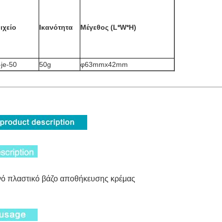
ιχείο
Ικανότητα
Μέγεθος (L*W*H)
je-50
50g
φ63mmx42mm
νό πλαστικό βάζο αποθήκευσης κρέμας