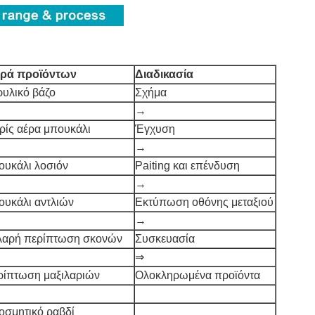
ιρά προϊόντων
Διαδικασία
ρυλικό βάζο
Σχήμα
→
ρίς αέρα μπουκάλι
Έγχυση
→
ουκάλι λοσιόν
Paiting και επένδυση
→
ουκάλι αντλιών
Εκτύπωση οθόνης μεταξιού
→
λαρή περίπτωση σκονών
Συσκευασία
⇒
ρίπτωση μαξιλαριών
Ολοκληρωμένα προϊόντα
οσμητικό ραβδί