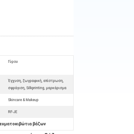
Γύρου
Έγχυση, ζωγραφική, επίστρωση,
σφράγιση, Silkprinting, μαρκάρισμα
Skincare & Makeup
RF-JE
ρευματοκιβώτια βάζων