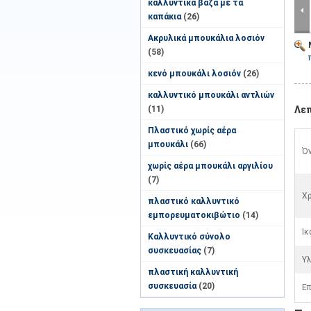
καλλυντικά βάζα με τα
καπάκια
(26)
Ακρυλικά μπουκάλια λοσιόν
(58)
κενό μπουκάλι λοσιόν
(26)
καλλυντικό μπουκάλι αντλιών
(11)
Λε
Πλαστικό χωρίς αέρα
μπουκάλι
(66)
Όν
χωρίς αέρα μπουκάλι αργιλίου
(7)
Χ
πλαστικό καλλυντικό
εμπορευματοκιβώτιο
(14)
Ικ
Καλλυντικό σύνολο
συσκευασίας
(7)
Υλ
πλαστική καλλυντική
συσκευασία
(20)
Επ