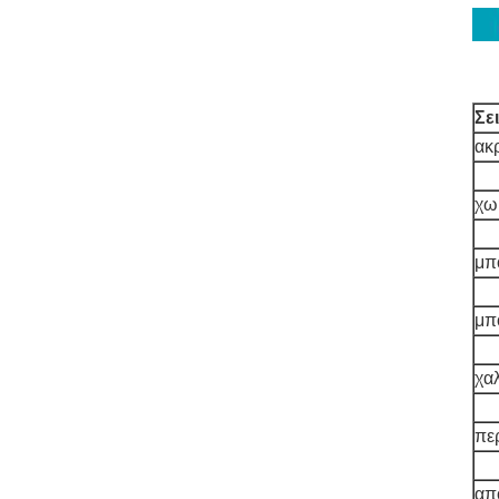
Σε
ακ
χω
μπ
μπ
χα
πε
απ