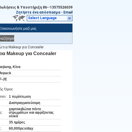
Πωλήσεις & Υποστήριξη
86--13575526039
Ζητήστε ένα απόσπασμα
-
Email
Select Language
Επικοινωνήστε μαζί μας
ναζήτηση
τια Makeup για Concealer
ια Makeup για Concealer
hejiang, Κίνα
ifepack
F-JE
ς Όροι:
min:
1 περίπτωση
Διαπραγματεύσιμη
χαρτοκιβώτια πέντε
ς:
στρωμάτων και αφρίζοντας
υλικά
35 ημέρες
:
60,000pcs/day