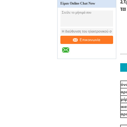
Στ
Είμαι Online Chat Now
τα
Επικοινωνία
όν
αρ
μέρ
ικ
αρ