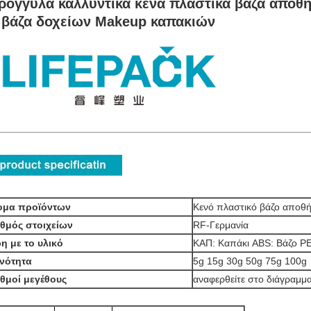
ρογγυλά καλλυντικά κενά πλαστικά βάζα αποθ
 βάζα δοχείων Makeup καπακιών
ομα προϊόντων
Κενό πλαστικό βάζο αποθ
ιθμός στοιχείων
RF-Γερμανία
η με το υλικό
ΚΑΠ: Καπάκι ABS: Βάζο P
ανότητα
5g 15g 30g 50g 75g 100g
ιθμοί μεγέθους
αναφερθείτε στο διάγραμμ