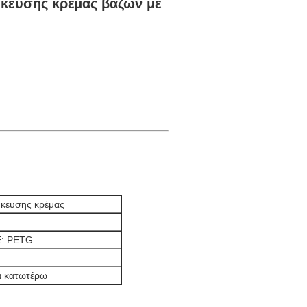
ήκευσης κρέμας βάζων με
ήκευσης κρέμας
E: PETG
α κατωτέρω