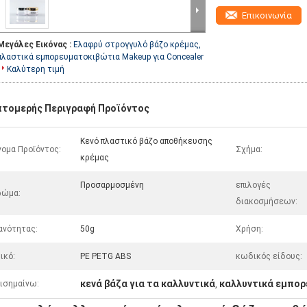
Επικοινωνία
Μεγάλες Εικόνας :
Ελαφρύ στρογγυλό βάζο κρέμας,
πλαστικά εμπορευματοκιβώτια Makeup για Concealer
Καλύτερη τιμή
πτομερής Περιγραφή Προϊόντος
Κενό πλαστικό βάζο αποθήκευσης
ομα Προϊόντος:
Σχήμα:
κρέμας
Προσαρμοσμένη
επιλογές
ρώμα:
διακοσμήσεων:
ανότητας:
50g
Χρήση:
ικό:
PE PETG ABS
κωδικός είδους:
κενά βάζα για τα καλλυντικά
καλλυντικά εμπο
ισημαίνω:
,