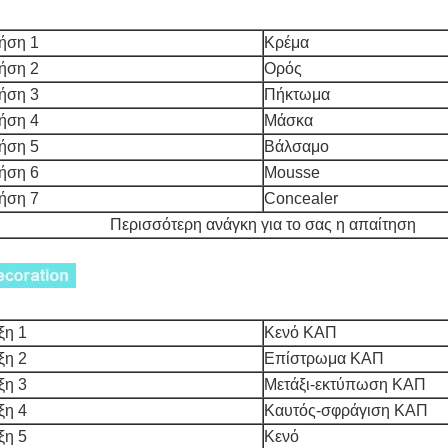
ήση 1
Κρέμα
ήση 2
Ορός
ήση 3
Πήκτωμα
ήση 4
Μάσκα
ήση 5
Βάλσαμο
ήση 6
Mousse
ήση 7
Concealer
Περισσότερη ανάγκη για το σας η απαίτηση
ξη 1
Κενό ΚΑΠ
ξη 2
Επίστρωμα ΚΑΠ
ξη 3
Μετάξι-εκτύπωση ΚΑΠ
ξη 4
Καυτός-σφράγιση ΚΑΠ
ξη 5
Κενό