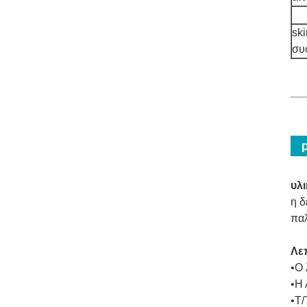
sk
συ
υλ
η δ
παλ
Λεπ
•Ο 
•Η 
•T/