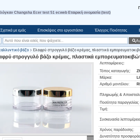
λόγκαν Changsha Ecer test 51 ecweb Εταιρική ονομασία (test)
Σχετικά με εμάς
Επισκέψεις στο εργοστάσιο
Έλεγχος Ποιότητας
Α
καλλυντικό βάζο
Ελαφρύ στρογγυλό βάζο κρέμας, πλαστικά εμπορευματοκιβώ
αφρύ στρογγυλό βάζο κρέμας, πλαστικά εμπορευματοκιβώτ
Λεπτομέρειες:
Τόπος καταγωγής:
Z
Μάρκα:
L
Αριθμό μοντέλου:
R
Πληρωμής & Αποστολή
Ποσότητα παραγγελίας 
Τιμή:
Συσκευασία λεπτομέρειε
Χρόνος παράδοσης:
Δυνατότητα προσφοράς