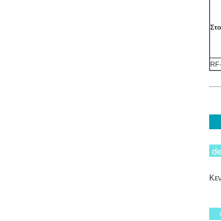
Στο
RF-
Κε