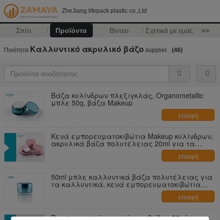
ZheJiang lifepack plastic co.,Ltd
Σπίτι
Προϊόντα
Βίντεο
Σχετικά με εμάς
>>
Καλλυντικό ακρυλικό βάζο
Ποιότητα
supplier.
(46)
Βάζα κυλίνδρων πλεξιγκλάς, Organometallic
μπλε 50g, βάζα Makeup
επαφή
Κενά εμπορευματοκιβώτια Makeup κυλίνδρων,
ακρυλικά βάζα πολυτέλειας 20ml για τα
καλλυντικά
επαφή
50ml μπλε καλλυντικά βάζα πολυτέλειας για
τα καλλυντικά, κενά εμπορευματοκιβώτια
Makeup κυλίνδρων
επαφή
Προσαρμοσμένη ικανότητα βάζων 30ml