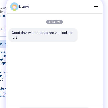
Επικοινωνία
Danyi
ιμών πλαστικό καλλυντικό λοσιόν
αέρα multistyle για το υγρό μπουκάλι
στε περισσότερα
Καλύτερη τιμή
6:23 PM
>>
>|
Good day, what product are you looking 
for?
λι αργιλίου
Επικοινωνήστε μαζί μας
 κύλινδρος
Επικοινωνήστε μαζί
 που το
μας
άλι
Ζητήστε μια
ρώμα
προσφορά
E-Mail
 διακόσμηση
αλιών
Χάρτης ιστοσελίδας
γρό
Mobile Site
λία λοσιόν
ωρίς αέρα
αλιών ορών