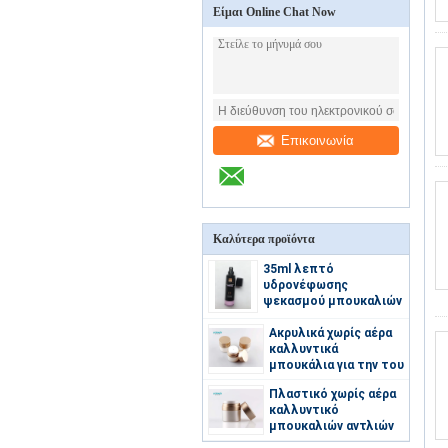
Είμαι Online Chat Now
Επικοινωνία
Καλύτερα προϊόντα
35ml λεπτό
υδρονέφωσης
ψεκασμού μπουκαλιών
πλαστικό καλλυντικό
εμπορευματοκιβωτίων
Ακρυλικά χωρίς αέρα
μπουκάλι ψεκασμού
καλλυντικά
αρώματος κενό
μπουκάλια για την του
προσώπου κρέμα
Πλαστικό χωρίς αέρα
καλλυντικό
μπουκαλιών αντλιών
με την επένδυση ΚΑΠ