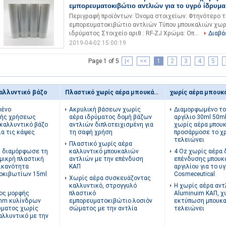
εμπορευματοκιβώτιο αντλιών για το υγρό ίδρυμα
Περιγραφή προϊόντων: Όνομα στοιχείων: Φτηνότερο τ
εμπορευματοκιβώτιο αντλιών Τύπου μπουκαλιών χωρίς 
ιδρύματος Στοιχείο αριθ.: RF-ZJ Χρώμα: Οπ...
Διαβά
2019-04-02 15:00:19
Page 1 of 5
|<
<<
1
2
3
4
5
καλλυντικό βάζο
Πλαστικό χωρίς αέρα μπουκάλι
χωρίς αέρα μπουκά
μένο
Ακρυλική βάσεων χωρίς
Διαμορφωμένο το
κής χρήσεως
αέρα ιδρύματος δομή βάζων
αργίλιο 30ml 50ml
καλλυντικό βάζο
αντλιών διπλοτειχισμένη για
χωρίς αέρα μπουκ
α τις κάψες
τη σαφή χρήση
προσάρμοσε το χ
τελειώνει
Πλαστικό χωρίς αέρα
ς διαμόρφωσε τη
καλλυντικό μπουκαλιών
4 Oz χωρίς αέρα
μικρή πλαστική
αντλιών με την επένδυση
επένδυσης μπουκ
ικανότητα
ΚΑΠ
αργιλίου για το υ
οκιβωτίων 15ml
Cosmeceutical
Χωρίς αέρα συσκευάζοντας
καλλυντικό, στρογγυλό
Η χωρίς αέρα αντ
ος μορφής
πλαστικό
Aluminuim ΚΑΠ, χ
m κυλίνδρων
εμπορευματοκιβώτιο λοσιόν
εκτύπωση μπουκ
ματος χωρίς
σώματος με την αντλία
τελειώνει
αλλυντικό με την