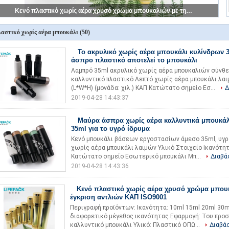
Μετάξι που τυπώνει τα χωρίς αέρα μπουκάλια 50ml αντλιών/τα σαφή πλαστικά μπουκάλια αντλιών κυλίνδρων
αστικό χωρίς αέρα μπουκάλι
(50)
Το ακρυλικό χωρίς αέρα μπουκάλι κυλίνδρων 
άσπρο πλαστικό αποτελεί το μπουκάλι
Λαμπρό 35ml ακρυλικό χωρίς αέρα μπουκαλιών σύνθε
καλλυντικό πλαστικό Λεπτό χωρίς αέρα μπουκάλι λαι
(L*W*H) (μονάδα: χιλ.) ΚΑΠ Κατώτατο σημείο Εσ...
Δ
2019-04-28 14:43:37
Μαύρα άσπρα χωρίς αέρα καλλυντικά μπουκάλ
35ml για το υγρό ίδρυμα
Κενό μπουκάλι βάσεων εργοστασίων άμεσο 35ml, υγρ
χωρίς αέρα μπουκάλι λαιμών Υλικό Στοιχείο Ικανότητ
Κατώτατο σημείο Εσωτερικό μπουκάλι Μπ...
Διαβά
2019-04-28 14:43:36
Κενό πλαστικό χωρίς αέρα χρυσό χρώμα μπουκ
έγκριση αντλιών ΚΑΠ ISO9001
Περιγραφή προϊόντων: Ικανότητα: 10ml 15ml 20ml 30
διαφορετικό μέγεθος ικανότητας Εφαρμογή: Του προ
καλλυντικό μπουκάλι Υλικό: Πλαστικό ΟΠΩ...
Διαβά