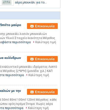
κυλίνδρων
αέρα μπουκάλι για το
προσωπικό προσαρμοσμένο
λογότυπο φροντίδας
δέρματος
35ml/το μαύρο
Επικοινωνία
σης μπουκάλι λοσιόν μπουκαλιών
μών Υλικό Στοιχείο Ικανότητα Μέγεθος
ιαβάστε περισσότερα
Καλύτερη τιμή
ια κυλίνδρων
Επικοινωνία
ό καλλυντικό μπουκάλι ιδρύματος Λεπτό
α Μέγεθος (L*W*H) (μονάδα: χιλ.) ΚΑΠ
στε περισσότερα
Καλύτερη τιμή
αλιών με την
Επικοινωνία
ml 50ml 80ml 100ml 120ml Μέγεθος: κάθε
σώπου ορός/κρέμα Όνομα: Χωρίς αέρα
στε περισσότερα
Καλύτερη τιμή