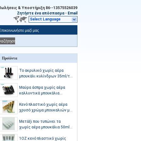
Πωλήσεις & Υποστήριξη
86--13575526039
Ζητήστε ένα απόσπασμα
-
Email
Select Language
Επικοινωνήστε μαζί μας
ναζήτηση
Προϊόντα
Το ακρυλικό χωρίς αέρα
μπουκάλι κυλίνδρων 35ml/το
μαύρο άσπρο πλαστικό
αποτελεί το μπουκάλι
Μαύρα άσπρα χωρίς αέρα
καλλυντικά μπουκάλια
κυλίνδρων 35ml για το υγρό
ίδρυμα
Κενό πλαστικό χωρίς αέρα
χρυσό χρώμα μπουκαλιών με
την έγκριση αντλιών ΚΑΠ
ISO9001
Μετάξι που τυπώνει τα
χωρίς αέρα μπουκάλια 50ml
αντλιών/τα σαφή πλαστικά
μπουκάλια αντλιών
1OZ κενό πλαστικό χωρίς