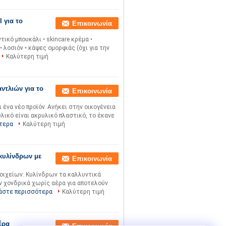
 για το
Επικοινωνία
ικό μπουκάλι • skincare κρέμα •
λοσιόν • κάψες ομορφιάς (όχι για την
Καλύτερη τιμή
ντλιών για το
Επικοινωνία
ι ένα νέο προϊόν. Ανήκει στην οικογένεια
λικό είναι ακρυλικό πλαστικό, το έκανε
τερα
Καλύτερη τιμή
κυλίνδρων με
Επικοινωνία
τοιχείων: Κυλίνδρων τα καλλυντικά
 χονδρικά χωρίς αέρα για αποτελούν
άστε περισσότερα
Καλύτερη τιμή
έρα