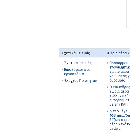
Σχετικά με εμάς
Χωρίς αέρα 
Σχετικά με εμάς
Προσαρμοσ
επαναληπτι
Επισκέψεις στο
χωρίς αέρα 
εργοστάσιο
χρώματος γι
ομορφιάς
Έλεγχος Ποιότητας
Ο κύλινδρο
χωρίς αέρα 
καλλυντική 
εμπορευματ
με την ΚΑΠ
Διπλό μέγεθ
Φ63mmx75m
βάζων στρώ
αέρα κενό κ
αντλία