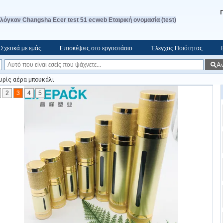
λόγκαν Changsha Ecer test 51 ecweb Εταιρική ονομασία (test)
Σχετικά με εμάς
Επισκέψεις στο εργοστάσιο
Έλεγχος Ποιότητας
Α
ρίς αέρα μπουκάλι
2
3
4
5