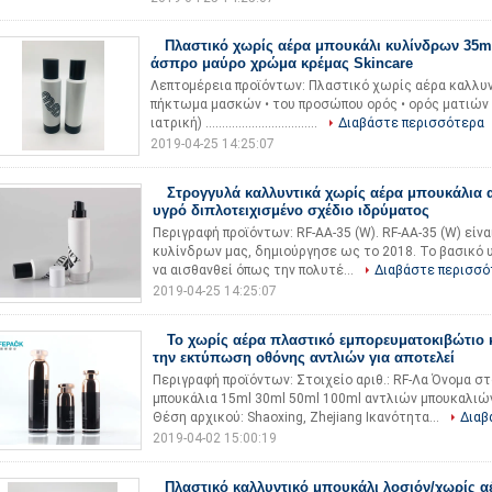
Πλαστικό χωρίς αέρα μπουκάλι κυλίνδρων 35ml
άσπρο μαύρο χρώμα κρέμας Skincare
Λεπτομέρεια προϊόντων: Πλαστικό χωρίς αέρα καλλυντ
πήκτωμα μασκών • του προσώπου ορός • ορός ματιών • 
ιατρική) ..................................
Διαβάστε περισσότερα
2019-04-25 14:25:07
Στρογγυλά καλλυντικά χωρίς αέρα μπουκάλια α
υγρό διπλοτειχισμένο σχέδιο ιδρύματος
Περιγραφή προϊόντων: RF-AA-35 (W). RF-AA-35 (W) είνα
κυλίνδρων μας, δημιούργησε ως το 2018. Το βασικό υ
να αισθανθεί όπως την πολυτέ...
Διαβάστε περισσό
2019-04-25 14:25:07
Το χωρίς αέρα πλαστικό εμπορευματοκιβώτιο 
την εκτύπωση οθόνης αντλιών για αποτελεί
Περιγραφή προϊόντων: Στοιχείο αριθ.: RF-Λα Όνομα σ
μπουκάλια 15ml 30ml 50ml 100ml αντλιών μπουκαλιών
Θέση αρχικού: Shaoxing, Zhejiang Ικανότητα...
Διαβ
2019-04-02 15:00:19
Πλαστικό καλλυντικό μπουκάλι λοσιόν/χωρίς α