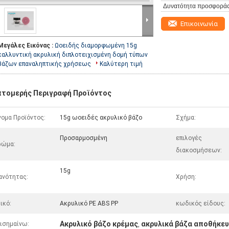
Δυνατότητα προσφοράς
Επικοινωνία
Μεγάλες Εικόνας :
Ωοειδής διαμορφωμένη 15g
καλλυντική ακρυλική διπλοτειχισμένη δομή τύπων
βάζων επαναληπτικής χρήσεως
Καλύτερη τιμή
πτομερής Περιγραφή Προϊόντος
ομα Προϊόντος:
15g ωοειδές ακρυλικό βάζο
Σχήμα:
Προσαρμοσμένη
επιλογές
ρώμα:
διακοσμήσεων:
15g
ανότητας:
Χρήση:
ικό:
Ακρυλικό PE ABS PP
κωδικός είδους:
Ακρυλικό βάζο κρέμας
ακρυλικά βάζα αποθήκε
ισημαίνω:
,