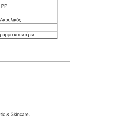
: PP
 Ακρυλικός
άγραμμα κατωτέρω
ic & Skincare.