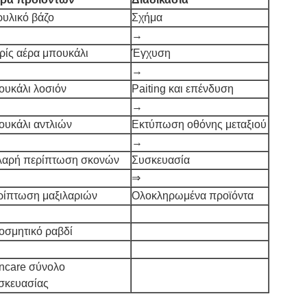
ρυλικό βάζο
Σχήμα
→
ρίς αέρα μπουκάλι
Έγχυση
→
ουκάλι λοσιόν
Paiting και επένδυση
→
ουκάλι αντλιών
Εκτύπωση οθόνης μεταξιού
→
λαρή περίπτωση σκονών
Συσκευασία
⇒
ρίπτωση μαξιλαριών
Ολοκληρωμένα προϊόντα
οσμητικό ραβδί
incare σύνολο
σκευασίας