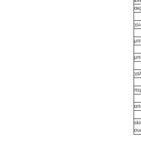
ακ
χω
μπ
μπ
χα
πε
απ
sk
συ