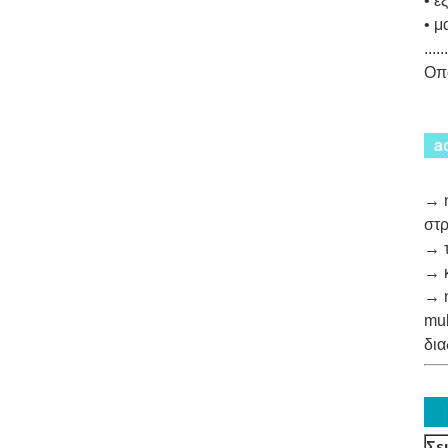
• ε
• μ
......
Οπο
→ η
στ
→ τ
→ κ
→ η
mul
δια
Σε