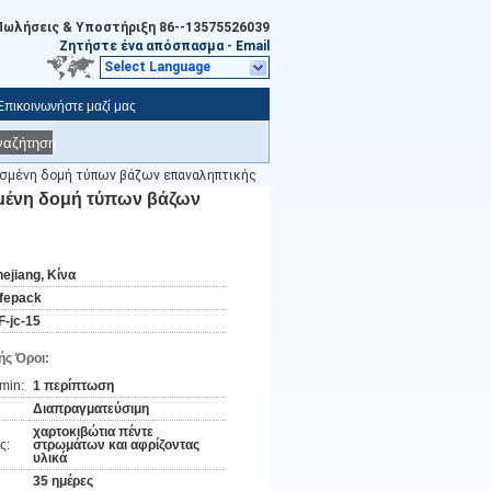
Πωλήσεις & Υποστήριξη
86--13575526039
Ζητήστε ένα απόσπασμα
-
Email
Select Language
Επικοινωνήστε μαζί μας
ναζήτηση
ισμένη δομή τύπων βάζων επαναληπτικής
σμένη δομή τύπων βάζων
hejiang, Κίνα
ifepack
F-jc-15
ς Όροι:
min:
1 περίπτωση
Διαπραγματεύσιμη
χαρτοκιβώτια πέντε
ς:
στρωμάτων και αφρίζοντας
υλικά
35 ημέρες