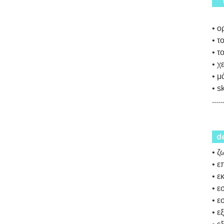
• ο
• 
• 
• χ
• μ
• s
...
• 
• 
• 
• ε
• ε
• ε