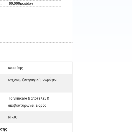
:
60,000pcs/day
ωοειδής
έγχυση, ζωγραφική, σφράγιση,
Το Skincare & αποτελεί &
αποβουτυρώνει & ορός
RF-JC
υσης