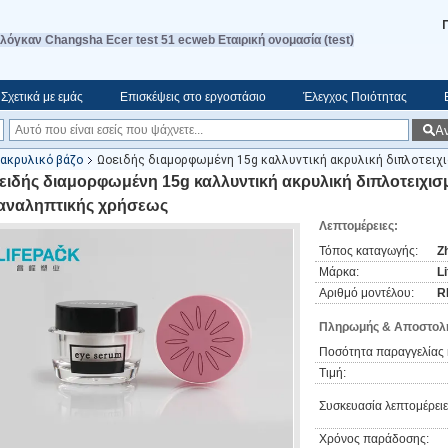
λόγκαν Changsha Ecer test 51 ecweb Εταιρική ονομασία (test)
Σχετικά με εμάς
Επισκέψεις στο εργοστάσιο
Έλεγχος Ποιότητας
Α
 ακρυλικό βάζο
Ωοειδής διαμορφωμένη 15g καλλυντική ακρυλική διπλοτειχ
ειδής διαμορφωμένη 15g καλλυντική ακρυλική διπλοτειχι
αναληπτικής χρήσεως
Λεπτομέρειες:
Τόπος καταγωγής:
Z
Μάρκα:
L
Αριθμό μοντέλου:
R
Πληρωμής & Αποστολή
Ποσότητα παραγγελίας 
Τιμή:
Συσκευασία λεπτομέρειε
Χρόνος παράδοσης: