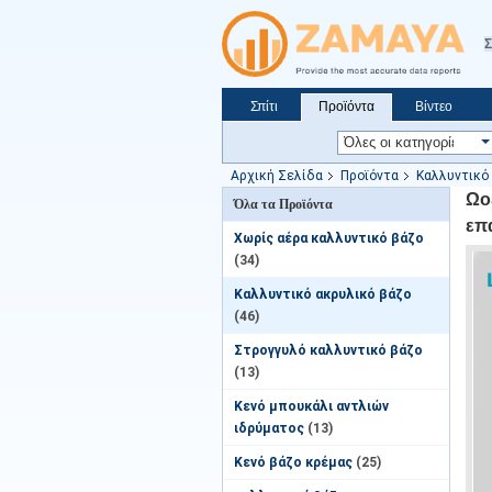
Σ
Σπίτι
Προϊόντα
Βίντεο
Ζητήστε ένα απόσπασμα
Ειδήσεις
Αρχική Σελίδα
Προϊόντα
Καλλυντικό
χρήσεως
Ωο
Όλα τα Προϊόντα
επ
Χωρίς αέρα καλλυντικό βάζο
(34)
Καλλυντικό ακρυλικό βάζο
(46)
Στρογγυλό καλλυντικό βάζο
(13)
Κενό μπουκάλι αντλιών
ιδρύματος
(13)
Κενό βάζο κρέμας
(25)