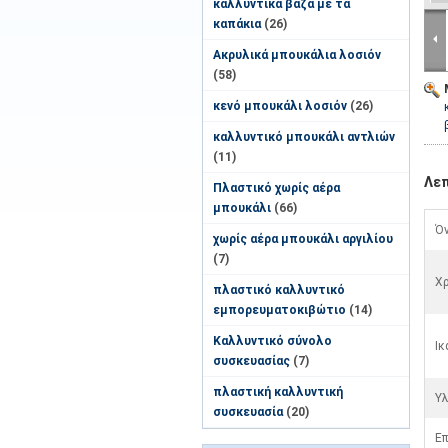
καλλυντικά βάζα με τα
καπάκια
(26)
Ακρυλικά μπουκάλια λοσιόν
(58)
κενό μπουκάλι λοσιόν
(26)
καλλυντικό μπουκάλι αντλιών
(11)
Λε
Πλαστικό χωρίς αέρα
μπουκάλι
(66)
Όν
χωρίς αέρα μπουκάλι αργιλίου
(7)
Χ
πλαστικό καλλυντικό
εμπορευματοκιβώτιο
(14)
Καλλυντικό σύνολο
Ικ
συσκευασίας
(7)
πλαστική καλλυντική
Υλ
συσκευασία
(20)
Επ