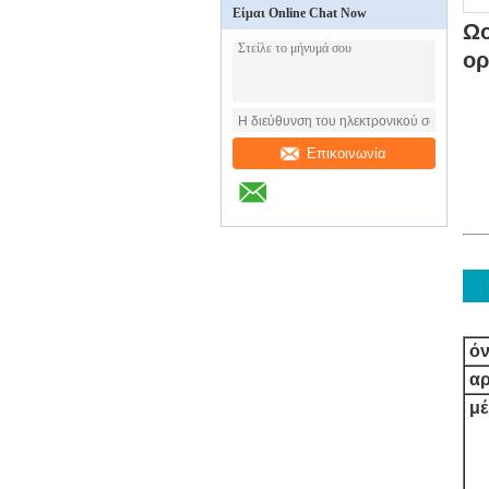
Είμαι Online Chat Now
Ωο
ορ
Επικοινωνία
ό
αρ
μέ