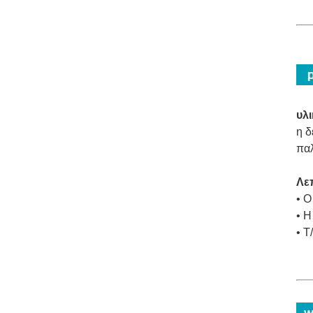
υλ
η δ
παλ
Λεπ
• Ο
• Η
• T