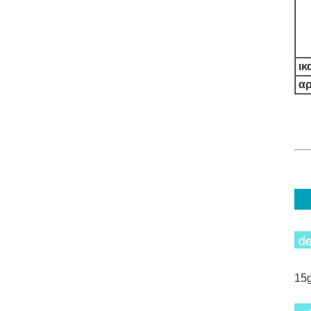
ικ
αρ
15g