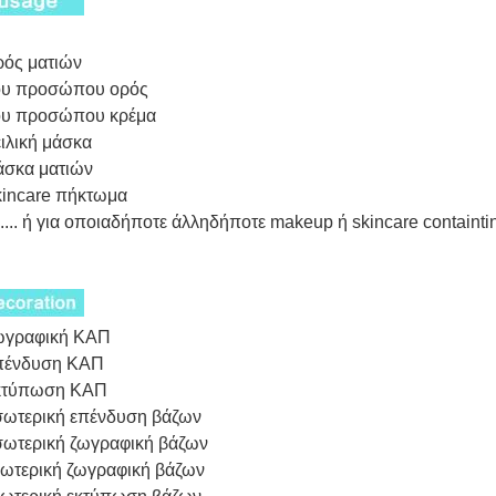
ρός ματιών
του προσώπου ορός
του προσώπου κρέμα
ειλική μάσκα
άσκα ματιών
kincare πήκτωμα
....... ή για οποιαδήποτε άλληδήποτε makeup ή skincare containt
ζωγραφική ΚΑΠ
επένδυση ΚΑΠ
εκτύπωση ΚΑΠ
σωτερική επένδυση βάζων
σωτερική ζωγραφική βάζων
ξωτερική ζωγραφική βάζων