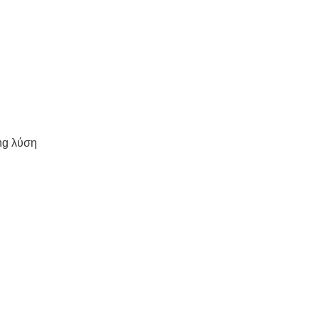
ing λύση