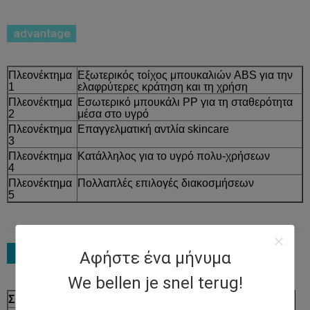
Πλεονέκτημα
Εξωτερικός τοίχος μπουκαλιών ABS για την
1
ελαφρύτερες κράτηση και τη χρήση
Πλεονέκτημα
Εσωτερικό μπουκάλι PP για τη σταθερότητα
2
μέσα στο υγρό
Πλεονέκτημα
Επαγγελματική αντλία skincare
3
Πλεονέκτημα
Κατάλληλος για το υγρό πολυ-χρήσεων
4
Πλεονέκτημα
Πολλαπλές επιλογές διακοσμήσεων
5
Αφήστε ένα μήνυμα
We bellen je snel terug!
Σειρά προϊόντων
Διαδικασία