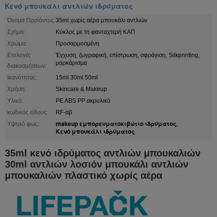
Κενό μπουκάλι αντλιών ιδρύματος
Όνομα Προϊόντος:
35ml χωρίς αέρα μπουκάλι αντλιών
Σχήμα:
Κύκλος με τη φανταχτερή ΚΑΠ
Χρώμα:
Προσαρμοσμένη
Επιλογές
Έγχυση, ζωγραφική, επίστρωση, σφράγιση, Silkprinting,
μαρκάρισμα
διακοσμήσεων:
Ικανότητας:
15ml 30ml 50ml
Χρήση:
Skincare & Makeup
Υλικό:
PE ABS PP ακρυλικό
κωδικός είδους:
RF-αβ
makeup εμπορευματοκιβώτιο ιδρύματος
Υψηλό φως:
,
Κενό μπουκάλι ιδρύματος
35ml κενό ιδρύματος αντλιών μπουκαλιών
30ml αντλιών λοσιόν μπουκάλι αντλιών
μπουκαλιών πλαστικό χωρίς αέρα