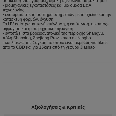
συσκευάζοντας γραμμές, υψηλή τεχνολογία ασφαλίστρου
- βιομηχανικές εγκαταστάσεις και μια ομάδα Ε&Α
τεχνολογίας
• ενσωματώστε το σύστημα υπηρεσιών με το σχέδιο και την
κατασκευή φορμών, έγχυση,
Το UV επίστρωμα, κενή επένδυση, η εκτύπωση, η καυτός-
σφράγιση και η υπερηχητική σφράγιση
• εντοπίζει στα βορειοανατολικά της περιοχής Shangyu,
πόλη Shaoxing, Zhejiang Prov. κοντά σε Ningbo
- και λιμένες της Σαγκάη, το οποίο είναι ακριβώς για 5kms
από το CBD και για 15kms από τη γέφυρα Jiashao
Αξιολογήσεις & Κριτικές