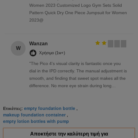
Women 2023 Customized Logo Gym Sets Solid
Pattern Quick Dry One Piece Jumpsuit for Women
2023@
Wanzan
W
Χρήσιμο (1w+)
"The Pico 4's visual clarity is fantastic once you
dial in the IPD correctly. The manual adjustment is
smooth, and finding that sweet spot makes all the
difference. No more eye strain during long
sessions. Highly recommend taking the time to set
it up properly!""The Pico 4's visual clarity is
empty foundation bottle
fantastic once you dial in the IPD correctly. The
Ετικέττες:
,
makeup foundation container
,
manual adjustment is smooth, and finding that
empty lotion bottles with pump
sweet spot makes all the difference. No more eye
strain during long sessions. Highly recommend
Αποκτήστε την καλύτερη τιμή για
taking the time to set it up properly!""The Pico 4's