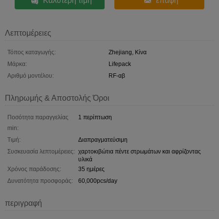
Καλύτερη τιμή
επαφή
Λεπτομέρειες
Τόπος καταγωγής:
Zhejiang, Κίνα
Μάρκα:
Lifepack
Αριθμό μοντέλου:
RF-αβ
Πληρωμής & Αποστολής Όροι
Ποσότητα παραγγελίας
1 περίπτωση
min:
Τιμή:
Διαπραγματεύσιμη
Συσκευασία λεπτομέρειες:
χαρτοκιβώτια πέντε στρωμάτων και αφρίζοντας
υλικά
Χρόνος παράδοσης:
35 ημέρες
Δυνατότητα προσφοράς:
60,000pcs/day
περιγραφή