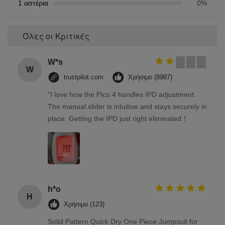
1 αστέρια
0%
Όλες οι Κριτικές
W*s
W
trustpilot.com
Χρήσιμο (8987)
"I love how the Pico 4 handles IPD adjustment.
The manual slider is intuitive and stays securely in
place. Getting the IPD just right eliminated！
h*o
H
Χρήσιμο (123)
Solid Pattern Quick Dry One Piece Jumpsuit for