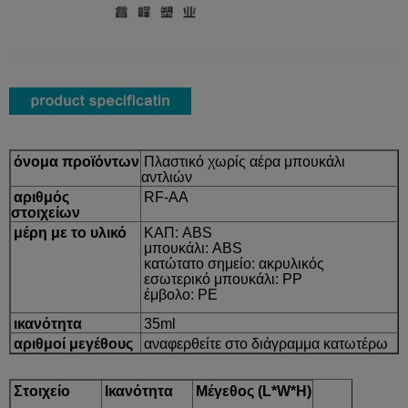
όνομα προϊόντων
Πλαστικό χωρίς αέρα μπουκάλι
αντλιών
αριθμός
RF-AA
στοιχείων
μέρη με το υλικό
ΚΑΠ: ABS
μπουκάλι: ABS
κατώτατο σημείο: ακρυλικός
εσωτερικό μπουκάλι: PP
έμβολο: PE
ικανότητα
35ml
αριθμοί μεγέθους
αναφερθείτε στο διάγραμμα κατωτέρω
Στοιχείο
Ικανότητα
Μέγεθος (L*W*H)