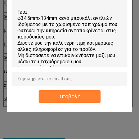
ακρυλικό βάζο
Σχήμα
→
χωρίς αέρα μπουκάλι
Έγχυση
→
μπουκάλι λοσιόν
Paiting και επένδυση
→
μπουκάλι αντλιών
Εκτύπωση οθόνης μεταξιού
→
χαλαρή περίπτωση σκονών
Συσκευασία
⇒
περίπτωση μαξιλαριών
Ολοκληρωμένα προϊόντα
αποσμητικό ραβδί
υποβολή
skincare σύνολο συσκευασίας