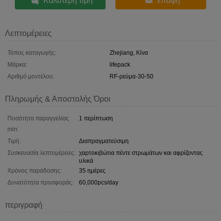
Καλύτερη τιμή
επαφή
Λεπτομέρειες
Τόπος καταγωγής:
Zhejiang, Κίνα
Μάρκα:
lifepack
Αριθμό μοντέλου:
RF-ρεύμα-30-50
Πληρωμής & Αποστολής Όροι
Ποσότητα παραγγελίας
1 περίπτωση
min:
Τιμή:
Διαπραγματεύσιμη
Συσκευασία λεπτομέρειες:
χαρτοκιβώτια πέντε στρωμάτων και αφρίζοντας
υλικά
Χρόνος παράδοσης:
35 ημέρες
Δυνατότητα προσφοράς:
60,000pcs/day
περιγραφή