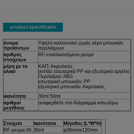
όνομα
Υψηλό καλλυντικό χωρίς αέρα μπουκάλι
προϊόντων
περιλαίμιων
αριθμός
RF-εναλλασσόμενο ρεύμα
στοιχείων
μέρη με το
ΚΑΠ: Ακρυλικός
υλικό
αντλία: εσωτερικά PP και εξωτερικό αργίλιο
Περιλαίμιο: ABS
εσωτερικό μπουκάλι: PP
εξωτερικό μπουκάλι: Ακρυλικός
ικανότητα
30ml 50ml
αριθμοί
αναφερθείτε στο διάγραμμα κατωτέρω
μεγέθους
Στοιχείο
Ικανότητα
Μέγεθος (L*W*H)
RF-ρεύμα-30
30ml
φ38mmx120mm