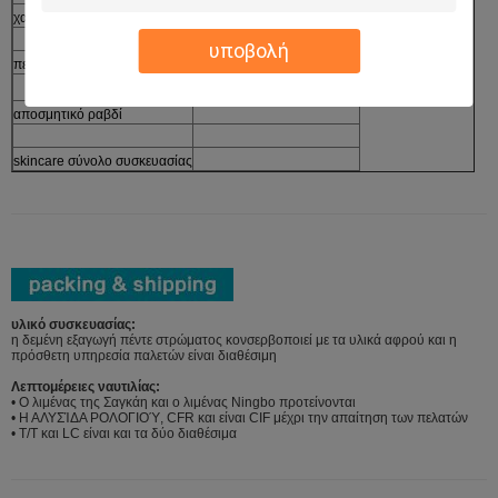
χαλαρή περίπτωση σκονών
Συσκευασία
⇒
υποβολή
περίπτωση μαξιλαριών
Ολοκληρωμένα προϊόντα
αποσμητικό ραβδί
skincare σύνολο συσκευασίας
υλικό συσκευασίας:
η δεμένη εξαγωγή πέντε στρώματος κονσερβοποιεί με τα υλικά αφρού και η
πρόσθετη υπηρεσία παλετών είναι διαθέσιμη
Λεπτομέρειες ναυτιλίας:
• Ο λιμένας της Σαγκάη και ο λιμένας Ningbo προτείνονται
• Η ΑΛΥΣΊΔΑ ΡΟΛΟΓΙΟΎ, CFR και είναι CIF μέχρι την απαίτηση των πελατών
• T/T και LC είναι και τα δύο διαθέσιμα