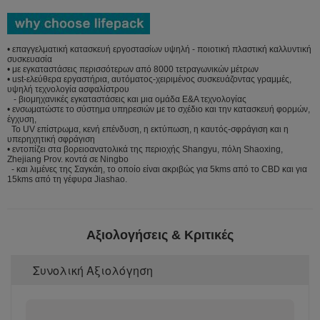
• επαγγελματική κατασκευή εργοστασίων υψηλή - ποιοτική πλαστική καλλυντική
συσκευασία
• με εγκαταστάσεις περισσότερων από 8000 τετραγωνικών μέτρων
• ust-ελεύθερα εργαστήρια, αυτόματος-χειριμένος συσκευάζοντας γραμμές,
υψηλή τεχνολογία ασφαλίστρου
- βιομηχανικές εγκαταστάσεις και μια ομάδα Ε&Α τεχνολογίας
• ενσωματώστε το σύστημα υπηρεσιών με το σχέδιο και την κατασκευή φορμών,
έγχυση,
Το UV επίστρωμα, κενή επένδυση, η εκτύπωση, η καυτός-σφράγιση και η
υπερηχητική σφράγιση
• εντοπίζει στα βορειοανατολικά της περιοχής Shangyu, πόλη Shaoxing,
Zhejiang Prov. κοντά σε Ningbo
- και λιμένες της Σαγκάη, το οποίο είναι ακριβώς για 5kms από το CBD και για
15kms από τη γέφυρα Jiashao.
Αξιολογήσεις & Κριτικές
Συνολική Αξιολόγηση