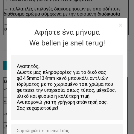
→ πολλαπλές επιλογές διακοσμήσεων με οποιοδήποτε
διαθέσιμο χρώμα σύμφωνα με την ορισμένη διαδικασία
→ υψηλό μοναδικό ύφος περιλαίμιων για ο αργότερα να
κοιτάξει
Αφήστε ένα μήνυμα
We bellen je snel terug!
Σειρά προϊόντων
Διαδικασία
ακρυλικό βάζο
Σχήμα
→
χωρίς αέρα μπουκάλι
Έγχυση
→
μπουκάλι λοσιόν
Paiting και επένδυση
→
μπουκάλι αντλιών
Εκτύπωση οθόνης μεταξιού
→