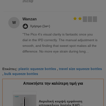
2023@
Wanzan
W
Χρήσιμο (1w+)
"The Pico 4's visual clarity is fantastic once you
dial in the IPD correctly. The manual adjustment is
smooth, and finding that sweet spot makes all the
difference. No more eye strain during long
sessions. Highly recommend taking the time to set
it up properly!""The Pico 4's visual clarity is
plastic squeeze bottles
travel size squeeze bottles
fantastic once you dial in the IPD correctly. The
Ετικέττες:
,
bulk squeeze bottles
,
manual adjustment is smooth, and finding that
sweet spot makes all the difference. No more eye
Αποκτήστε την καλύτερη τιμή για
strain during long sessions. Highly recommend
taking the time to set it up properly!""The Pico 4's
visual clarity is fantastic once you dial in the IPD
Ακρυλική κομψή εμφάνιση
correctly. The manual adjustment is smooth, and
μπουκαλιών λοσιόν ΚΑΠ