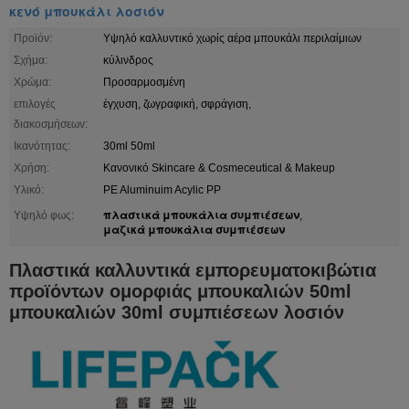
κενό μπουκάλι λοσιόν
Προϊόν:
Υψηλό καλλυντικό χωρίς αέρα μπουκάλι περιλαίμιων
Σχήμα:
κύλινδρος
Χρώμα:
Προσαρμοσμένη
επιλογές
έγχυση, ζωγραφική, σφράγιση,
διακοσμήσεων:
Ικανότητας:
30ml 50ml
Χρήση:
Κανονικό Skincare & Cosmeceutical & Makeup
Υλικό:
PE Aluminuim Acylic PP
πλαστικά μπουκάλια συμπιέσεων
Υψηλό φως:
,
μαζικά μπουκάλια συμπιέσεων
Πλαστικά καλλυντικά εμπορευματοκιβώτια
προϊόντων ομορφιάς μπουκαλιών 50ml
μπουκαλιών 30ml συμπιέσεων λοσιόν