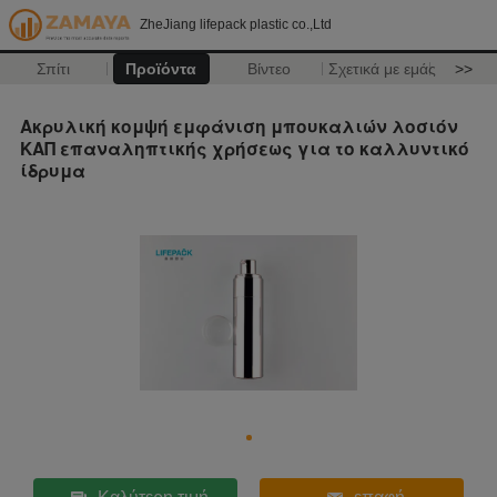
ZheJiang lifepack plastic co.,Ltd
Σπίτι
Προϊόντα
Βίντεο
Σχετικά με εμάς
>>
Ακρυλική κομψή εμφάνιση μπουκαλιών λοσιόν
ΚΑΠ επαναληπτικής χρήσεως για το καλλυντικό
ίδρυμα