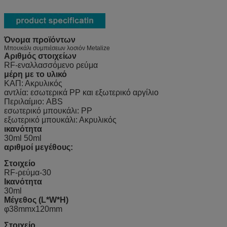
Όνομα προϊόντων
Μπουκάλι συμπιέσεων λοσιόν Metalize
Αριθμός στοιχείων
RF-εναλλασσόμενο ρεύμα
μέρη με το υλικό
ΚΑΠ: Ακρυλικός
αντλία: εσωτερικά PP και εξωτερικό αργίλιο
Περιλαίμιο: ABS
εσωτερικό μπουκάλι: PP
εξωτερικό μπουκάλι: Ακρυλικός
ικανότητα
30ml 50ml
αριθμοί μεγέθους:
Στοιχείο
RF-ρεύμα-30
Ικανότητα
30ml
Μέγεθος (L*W*H)
φ38mmx120mm
Στοιχείο