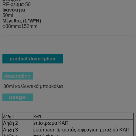
RF-ρεύμα-50
Ικανότητα
50ml
Μέγεθος (L*W*H)
φ38mmx152mm
30ml καλλυντικά μπουκάλια
Λήξη 1
ΚΑΠ
Λήξη 2
επίστρωμα ΚΑΠ
Λήξη 3
εκτύπωση & καυτός-σφράγιση μεταξιού ΚΑΠ