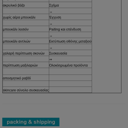
ακρυλικό βάζο
Σχήμα
→
χωρίς αέρα μπουκάλι
Έγχυση
→
μπουκάλι λοσιόν
Paiting και επένδυση
→
μπουκάλι αντλιών
Εκτύπωση οθόνης μεταξιού
→
χαλαρή περίπτωση σκονών
Συσκευασία
⇒
περίπτωση μαξιλαριών
Ολοκληρωμένα προϊόντα
αποσμητικό ραβδί
skincare σύνολο συσκευασίας