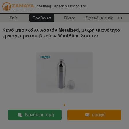
ZheJiang lifepack plastic co.,Ltd
Σπίτι
Προϊόντα
Βίντεο
Σχετικά με εμάς
>>
Κενό μπουκάλι λοσιόν Metalized, μικρή ικανότητα
εμπορευματοκιβωτίων 30ml 50ml λοσιόν
Καλύτερη τιμή
επαφή