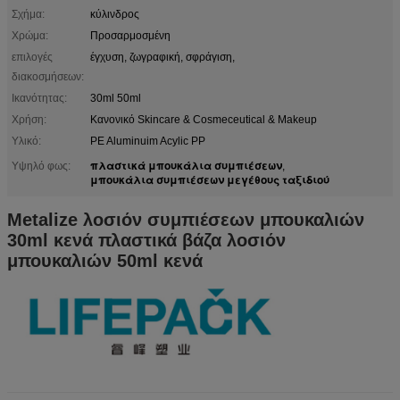
Σχήμα:
κύλινδρος
Χρώμα:
Προσαρμοσμένη
επιλογές
έγχυση, ζωγραφική, σφράγιση,
διακοσμήσεων:
Ικανότητας:
30ml 50ml
Χρήση:
Κανονικό Skincare & Cosmeceutical & Makeup
Υλικό:
PE Aluminuim Acylic PP
πλαστικά μπουκάλια συμπιέσεων
Υψηλό φως:
,
μπουκάλια συμπιέσεων μεγέθους ταξιδιού
Metalize λοσιόν συμπιέσεων μπουκαλιών
30ml κενά πλαστικά βάζα λοσιόν
μπουκαλιών 50ml κενά