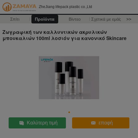
ZheJiang lifepack plastic co.,Ltd
Σπίτι
Προϊόντα
Βίντεο
Σχετικά με εμάς
>>
Ζωγραφική των καλλυντικών ακρυλικών
μπουκαλιών 100ml λοσιόν για κανονικό Skincare
Καλύτερη τιμή
επαφή