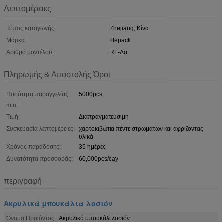
Λεπτομέρειες
Τόπος καταγωγής:
Zhejiang, Κίνα
Μάρκα:
lifepack
Αριθμό μοντέλου:
RF-Λα
Πληρωμής & Αποστολής Όροι
Ποσότητα παραγγελίας
5000pcs
min:
Τιμή:
Διαπραγματεύσιμη
Συσκευασία λεπτομέρειες:
χαρτοκιβώτια πέντε στρωμάτων και αφρίζοντας
υλικά
Χρόνος παράδοσης:
35 ημέρες
Δυνατότητα προσφοράς:
60,000pcs/day
περιγραφή
Ακρυλικά μπουκάλια λοσιόν
Όνομα Προϊόντος:
Ακρυλικό μπουκάλι λοσιόν