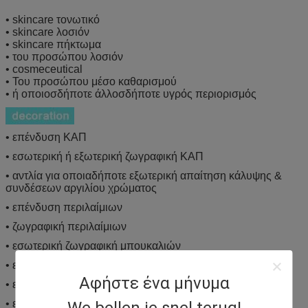
• skincare τονωτικό
• skincare λοσιόν
• skincare πήκτωμα
• του προσώπου λοσιόν
• cosmeceutical
• Του προσώπου μέσο καθαρισμού
• ή οποιοσδήποτε άλλοσδήποτε υγρός περιορισμός
• επένδυση ΚΑΠ
• εσωτερική ή εξωτερική ζωγραφική ΚΑΠ
• αντλία για οποιαδήποτε εξωτερική απαίτηση κάλυψης &
συνδέσεων αργιλίου χρώματος
• επένδυση περιλαίμιων
• ζωγραφική περιλαίμιων
• εσωτερική ζωγραφική μπουκαλιών
• εσωτερική ζωγραφική μπουκαλιών
Αφήστε ένα μήνυμα
• εξωτερική ζωγραφική μπουκαλιών
• εξωτερική εκτύπωση μπουκαλιών