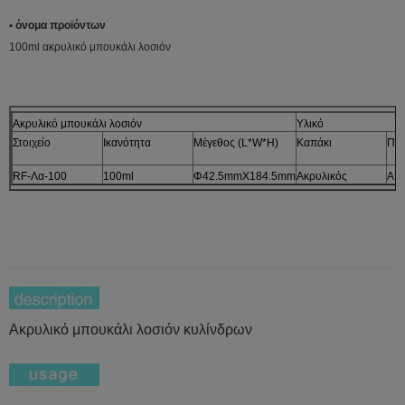
• όνομα προϊόντων
100ml ακρυλικό μπουκάλι λοσιόν
Ακρυλικό μπουκάλι λοσιόν
Υλικό
Στοιχείο
Ικανότητα
Μέγεθος (L*W*H)
Καπάκι
Περ
RF-Λα-100
100ml
Φ42.5mmX184.5mm
Ακρυλικός
AB
Ακρυλικό μπουκάλι λοσιόν κυλίνδρων