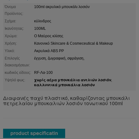
Όνομα
100ml ακρυλικό μπουκάλι λοσιόν
Προϊόντος:
Σχήμα:
κύλινδρος
Ικανότητας:
100ML
Χρώμα:
Ο Μαύρος κλίσης
Χρήση:
Κανονικό Skincare & Cosmeceutical & Makeup
Υλικό:
Ακρυλικά ABS PP
Επιλογές
έγχυση, ζωγραφική, σφράγιση,
διακοσμήσεων:
κωδικός είδους:
RF-Λα-100
χωρίς αέρα μπουκάλια αντλιών λοσιόν
Υψηλό φως:
,
καλλυντικά μπουκάλια λοσιόν
Διαφανές παχύ πλαστικό, καθαρίζοντας μπουκάλι
πετρελαίου μπουκαλιών λοσιόν τονωτικού 100ml