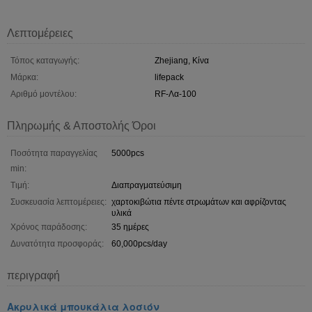
Λεπτομέρειες
Τόπος καταγωγής:
Zhejiang, Κίνα
Μάρκα:
lifepack
Αριθμό μοντέλου:
RF-Λα-100
Πληρωμής & Αποστολής Όροι
Ποσότητα παραγγελίας
5000pcs
min:
Τιμή:
Διαπραγματεύσιμη
Συσκευασία λεπτομέρειες:
χαρτοκιβώτια πέντε στρωμάτων και αφρίζοντας
υλικά
Χρόνος παράδοσης:
35 ημέρες
Δυνατότητα προσφοράς:
60,000pcs/day
περιγραφή
Ακρυλικά μπουκάλια λοσιόν