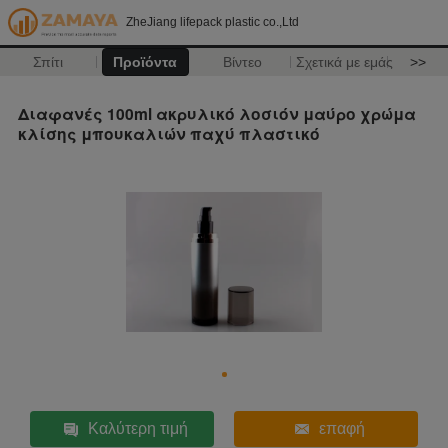
ZheJiang lifepack plastic co.,Ltd
Σπίτι
Προϊόντα
Βίντεο
Σχετικά με εμάς
>>
Διαφανές 100ml ακρυλικό λοσιόν μαύρο χρώμα
κλίσης μπουκαλιών παχύ πλαστικό
Καλύτερη τιμή
επαφή