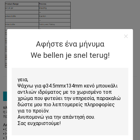
Αφήστε ένα μήνυμα
We bellen je snel terug!
υλικό συσκευασίας:
η δεμένη εξαγωγή πέντε στρώματος κονσερβοποιεί με τα υλικά αφρού και η
πρόσθετη υπηρεσία παλετών είναι διαθέσιμη
Λεπτομέρειες ναυτιλίας:
• Ο λιμένας της Σαγκάη και ο λιμένας Ningbo προτείνονται
• Η ΑΛΥΣΊΔΑ ΡΟΛΟΓΙΟΎ, CFR και είναι CIF μέχρι την απαίτηση των πελατών
• T/T και LC είναι και τα δύο διαθέσιμα