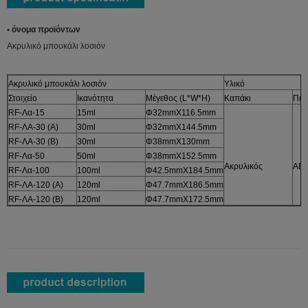
• όνομα προϊόντων
Ακρυλικό μπουκάλι λοσιόν
Ακρυλικό μπουκάλι λοσιόν
Υλικό
Στοιχείο
Ικανότητα
Μέγεθος (L*W*H)
Καπάκι
Περ
RF-Λα-15
15ml
Φ32mmX116.5mm
RF-ΛΑ-30 (Α)
30ml
Φ32mmX144.5mm
RF-ΛΑ-30 (Β)
30ml
Φ38mmX130mm
RF-Λα-50
50ml
Φ38mmX152.5mm
Ακρυλικός
AB
RF-Λα-100
100ml
Φ42.5mmX184.5mm
RF-ΛΑ-120 (Α)
120ml
Φ47.7mmX186.5mm
RF-ΛΑ-120 (Β)
120ml
Φ47.7mmX172.5mm