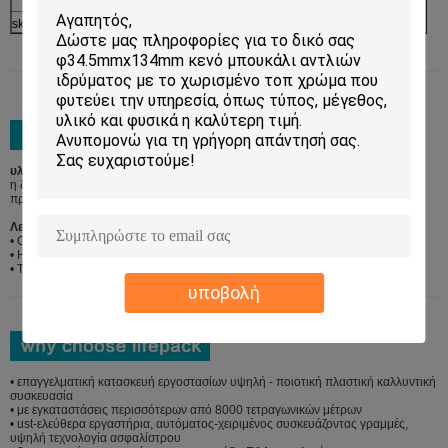
skincare σύνολο συσκευασίας
υλικό συσκευασίας:
η δεμένη εξαγωγή πέντε στρώματος κονσερβοποιεί με τα υλικά αφρού και η
πρόσθετη υπηρεσία παλετών είναι διαθέσιμη
Λεπτομέρειες ναυτιλίας:
• Ο λιμένας της Σαγκάη και ο λιμένας Ningbo προτείνονται
• Η ΑΛΥΣΊΔΑ ΡΟΛΟΓΙΟΎ, CFR και είναι CIF μέχρι την απαίτηση των πελατών
• T/T και LC είναι και τα δύο διαθέσιμα
υποβολή
• επαγγελματική κατασκευή εργοστασίων υψηλή - ποιοτική πλαστική καλλυντική
συσκευασία
• με εγκαταστάσεις περισσότερων από 8000 τετραγωνικών μέτρων
• ust-ελεύθερα εργαστήρια, αυτόματος-χειριμένος συσκευάζοντας γραμμές,
υψηλή τεχνολογία ασφαλίστρου