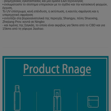
- βιομηχανικές εγκαταστάσεις και μια ομάδα Ε&Α τεχνολογίας
• ενσωματώστε το σύστημα υπηρεσιών με το σχέδιο και την κατασκευή φορμών,
έγχυση,
Το UV επίστρωμα, κενή επένδυση, η εκτύπωση, η καυτός-σφράγιση και η
υπερηχητική σφράγιση
• εντοπίζει στα βορειοανατολικά της περιοχής Shangyu, πόλη Shaoxing,
Zhejiang Prov. κοντά σε Ningbo
- και λιμένες της Σαγκάη, το οποίο είναι ακριβώς για 5kms από το CBD και για
15kms από τη γέφυρα Jiashao.