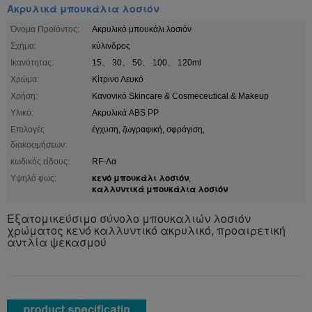
Ακρυλικά μπουκάλια λοσιόν
Όνομα Προϊόντος:
Ακρυλικό μπουκάλι λοσιόν
Σχήμα:
κύλινδρος
Ικανότητας:
15、 30、 50、 100、 120ml
Χρώμα:
Κίτρινο Λευκό
Χρήση:
Κανονικό Skincare & Cosmeceutical & Makeup
Υλικό:
Ακρυλικά ABS PP
Επιλογές
έγχυση, ζωγραφική, σφράγιση,
διακοσμήσεων:
κωδικός είδους:
RF-Λα
κενό μπουκάλι λοσιόν
Υψηλό φως:
,
καλλυντικά μπουκάλια λοσιόν
Εξατομικεύσιμο σύνολο μπουκαλιών λοσιόν
χρώματος κενό καλλυντικό ακρυλικό, προαιρετική
αντλία ψεκασμού