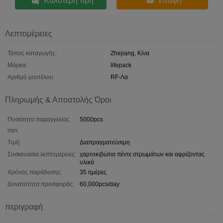
Καλύτερη τιμή
επαφή
Λεπτομέρειες
Τόπος καταγωγής:
Zhejiang, Κίνα
Μάρκα:
lifepack
Αριθμό μοντέλου:
RF-Λα
Πληρωμής & Αποστολής Όροι
Ποσότητα παραγγελίας
5000pcs
min:
Τιμή:
Διαπραγματεύσιμη
Συσκευασία λεπτομέρειες:
χαρτοκιβώτια πέντε στρωμάτων και αφρίζοντας
υλικά
Χρόνος παράδοσης:
35 ημέρες
Δυνατότητα προσφοράς:
60,000pcs/day
περιγραφή