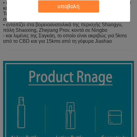
• ενσωματώστε το σύστημα υπηρεσιών με το σχέδιο και την
υποβολή
κατασκευή φορμών, έγχυση,
Το UV επίστρωμα, κενή επένδυση, η εκτύπωση, η καυτός-
σφράγιση και η υπερηχητική σφράγιση
• εντοπίζει στα βορειοανατολικά της περιοχής Shangyu,
πόλη Shaoxing, Zhejiang Prov. κοντά σε Ningbo
- και λιμένες της Σαγκάη, το οποίο είναι ακριβώς για 5kms
από το CBD και για 15kms από τη γέφυρα Jiashao