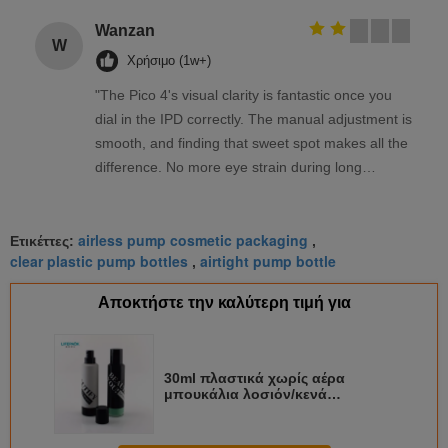
Wanzan
W
Χρήσιμο (1w+)
"The Pico 4's visual clarity is fantastic once you
dial in the IPD correctly. The manual adjustment is
smooth, and finding that sweet spot makes all the
difference. No more eye strain during long
sessions. Highly recommend taking the time to set
it up properly!""The Pico 4's visual clarity is
airless pump cosmetic packaging
fantastic once you dial in the IPD correctly. The
Ετικέττες:
,
clear plastic pump bottles
airtight pump bottle
,
manual adjustment is smooth, and finding that
sweet spot makes all the difference. No more eye
Αποκτήστε την καλύτερη τιμή για
strain during long sessions. Highly recommend
taking the time to set it up properly!""The Pico 4's
visual clarity is fantastic once you dial in the IPD
30ml πλαστικά χωρίς αέρα
correctly. The manual adjustment is smooth, and
μπουκάλια λοσιόν/κενά
finding that sweet spot makes all the difference.
καλλυντικά εμπορευματοκιβώτια
κρέμας του BB
No more eye strain during long sessions. Highly