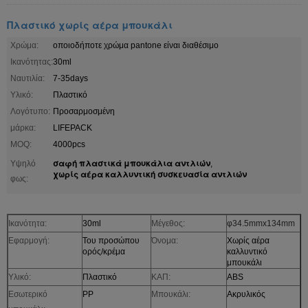
Πλαστικό χωρίς αέρα μπουκάλι
Χρώμα:
οποιοδήποτε χρώμα pantone είναι διαθέσιμο
Ικανότητας:
30ml
Ναυτιλία:
7-35days
Υλικό:
Πλαστικό
Λογότυπο:
Προσαρμοσμένη
μάρκα:
LIFEPACK
MOQ:
4000pcs
σαφή πλαστικά μπουκάλια αντλιών
Υψηλό
,
χωρίς αέρα καλλυντική συσκευασία αντλιών
φως:
Ικανότητα:
30ml
Μέγεθος:
φ34.5mmx134mm
Εφαρμογή:
Του προσώπου
Όνομα:
Χωρίς αέρα
ορός/κρέμα
καλλυντικό
μπουκάλι
Υλικό:
Πλαστικό
ΚΑΠ:
ABS
Εσωτερικό
PP
Μπουκάλι:
Ακρυλικός