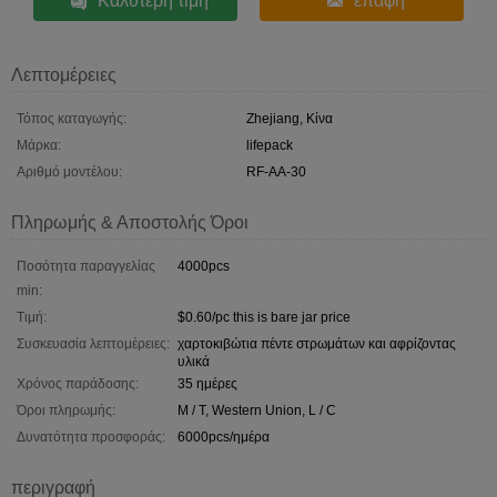
Καλύτερη τιμή
επαφή
Λεπτομέρειες
Τόπος καταγωγής:
Zhejiang, Κίνα
Μάρκα:
lifepack
Αριθμό μοντέλου:
RF-AA-30
Πληρωμής & Αποστολής Όροι
Ποσότητα παραγγελίας
4000pcs
min:
Τιμή:
$0.60/pc this is bare jar price
Συσκευασία λεπτομέρειες:
χαρτοκιβώτια πέντε στρωμάτων και αφρίζοντας
υλικά
Χρόνος παράδοσης:
35 ημέρες
Όροι πληρωμής:
Μ / Τ, Western Union, L / C
Δυνατότητα προσφοράς:
6000pcs/ημέρα
περιγραφή