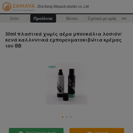
ZheJiang lifepack plastic co.,Ltd
Σπίτι
Προϊόντα
Βίντεο
Σχετικά με εμάς
>>
30ml πλαστικά χωρίς αέρα μπουκάλια λοσιόν/
κενά καλλυντικά εμπορευματοκιβώτια κρέμας
του BB