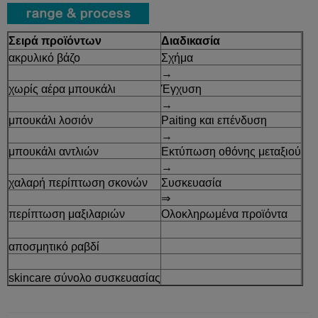
Σειρά προϊόντων
Διαδικασία
ακρυλικό βάζο
Σχήμα
→
χωρίς αέρα μπουκάλι
Έγχυση
→
μπουκάλι λοσιόν
Paiting και επένδυση
→
μπουκάλι αντλιών
Εκτύπωση οθόνης μεταξιού
→
χαλαρή περίπτωση σκονών
Συσκευασία
⇒
περίπτωση μαξιλαριών
Ολοκληρωμένα προϊόντα
αποσμητικό ραβδί
skincare σύνολο συσκευασίας