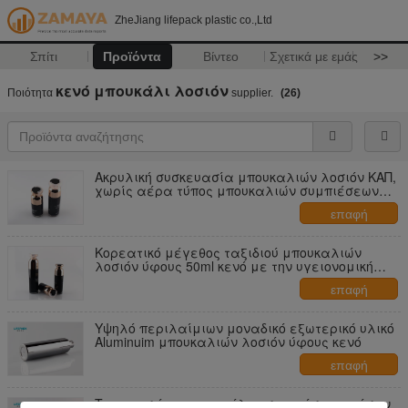
ZheJiang lifepack plastic co.,Ltd
Σπίτι
Προϊόντα
Βίντεο
Σχετικά με εμάς
>>
κενό μπουκάλι λοσιόν
Ποιότητα
supplier.
(26)
Ακρυλική συσκευασία μπουκαλιών λοσιόν ΚΑΠ,
χωρίς αέρα τύπος μπουκαλιών συμπιέσεων
μεγέθους ταξιδιού
επαφή
Κορεατικό μέγεθος ταξιδιού μπουκαλιών
λοσιόν ύφους 50ml κενό με την υγειονομική
κάλυψη PE
επαφή
Υψηλό περιλαίμιων μοναδικό εξωτερικό υλικό
Aluminuim μπουκαλιών λοσιόν ύφους κενό
επαφή
Του προσώπου μπουκάλια συμπιέσεων μέσων